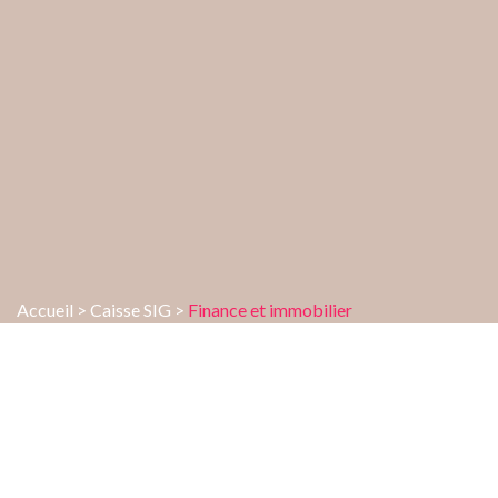
Accueil
>
Caisse SIG
>
Finance et immobilier
FINANCE ET IMMOBILIER
Comme toutes les caisses de pension, la CPI SIG investit sa
fortune de manière à pouvoir couvrir les engagements de