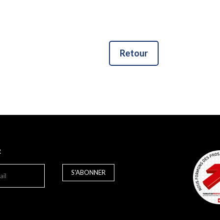
Retour
R
S'ABONNER