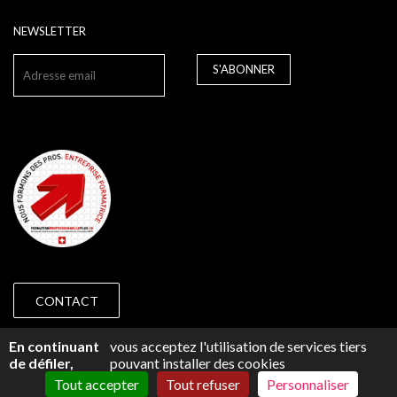
NEWSLETTER
S'ABONNER
CONTACT
© 2018 CAP PRÉVOYANCE GENÈVE -
IMPRESSUM
En continuant
vous acceptez l'utilisation de services tiers
de défiler,
pouvant installer des cookies
Tout accepter
Tout refuser
Personnaliser