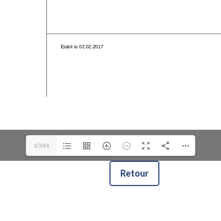
1/361
Retour