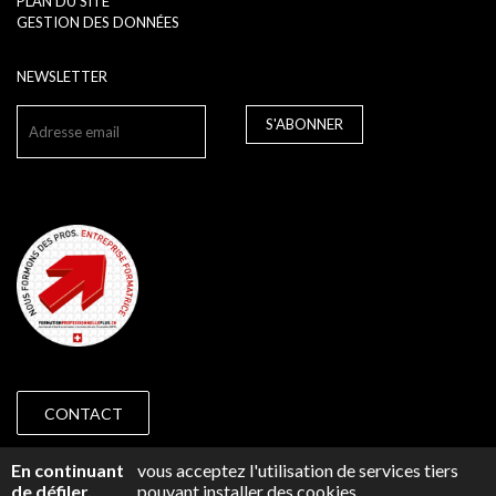
PLAN DU SITE
GESTION DES DONNÉES
NEWSLETTER
S'ABONNER
CONTACT
© 2018 CAP PRÉVOYANCE GENÈVE -
IMPRESSUM
En continuant
vous acceptez l'utilisation de services tiers
de défiler,
pouvant installer des cookies