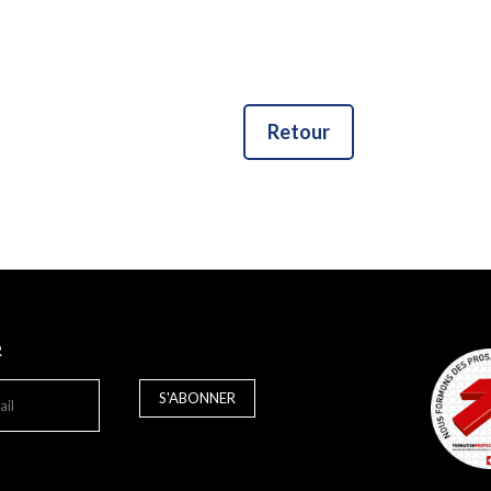
Retour
R
S'ABONNER