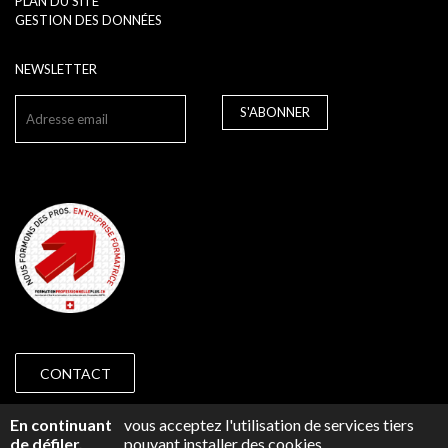
PLAN DU SITE
GESTION DES DONNÉES
NEWSLETTER
S'ABONNER
CONTACT
© 2018 CAP PRÉVOYANCE GENÈVE -
IMPRESSUM
En continuant
vous acceptez l'utilisation de services tiers
de défiler,
pouvant installer des cookies