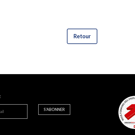
Retour
R
S'ABONNER