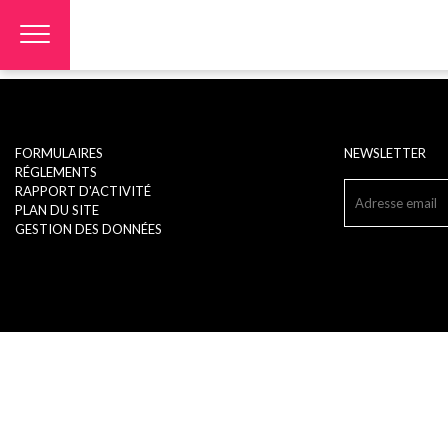
Accueil
Panneau de gestion des cookies
>
Rapport Ethos – exercice droits vote CH – 2021
Rapport Ethos - exercice droits vote CH - 2021
FORMULAIRES
NEWSLETTER
RÉGLEMENTS
RAPPORT D'ACTIVITÉ
PLAN DU SITE
GESTION DES DONNÉES